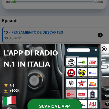
00:00
00:00
Episodi
-
10
PENSAMIENTO DE DESCARTES
06 Dic 2021
-
9
SANTO TOMÁS DE AQUINO
21 Nov 2021
-
8
LA IMPORTANCIA DEL AUTOESTIMA Y EL
AUTOCONCEPTO
30 Ott 2021
-
7
HABILIDADES SOCIALES
25 Ott 2021
-
6
ÉTICA Y PROYECTO DE VIDA
04 Ott 2021
SCARICA L'APP