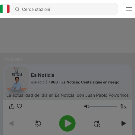
Podcasts
Es Noticia
esRadio
|
1966 - Es Noticia: Ceuta sigue en riesgo
La actualidad del día en Es Noticia, con Juan Pablo Polvorinos
1
x
Volume