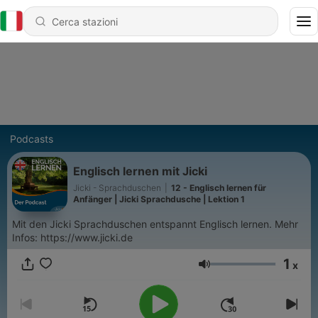
Podcasts
Englisch lernen mit Jicki
Jicki - Sprachduschen
|
12 - Englisch lernen für
Anfänger | Jicki Sprachdusche | Lektion 1
Mit den Jicki Sprachduschen entspannt Englisch lernen. Mehr
Infos: https://www.jicki.de
1
x
Volume