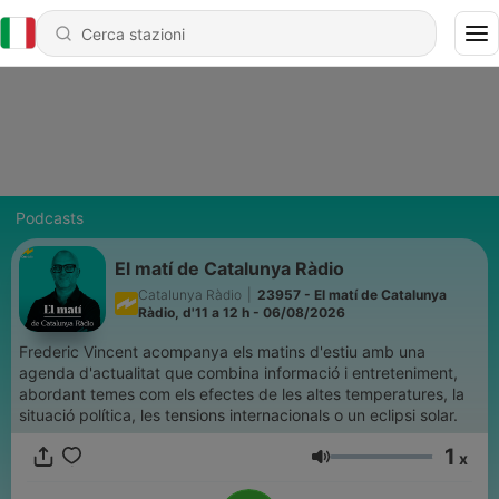
Podcasts
El matí de Catalunya Ràdio
Catalunya Ràdio
|
23957 - El matí de Catalunya
Ràdio, d'11 a 12 h - 06/08/2026
Frederic Vincent acompanya els matins d'estiu amb una
agenda d'actualitat que combina informació i entreteniment,
abordant temes com els efectes de les altes temperatures, la
situació política, les tensions internacionals o un eclipsi solar.
1
x
Volume