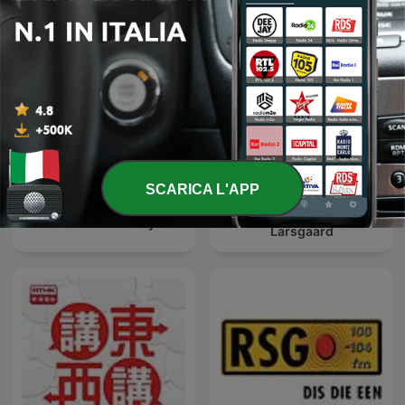
SCARICA L'APP
HENLAGT – Andy
Čestmír Strakatý
Larsgaard