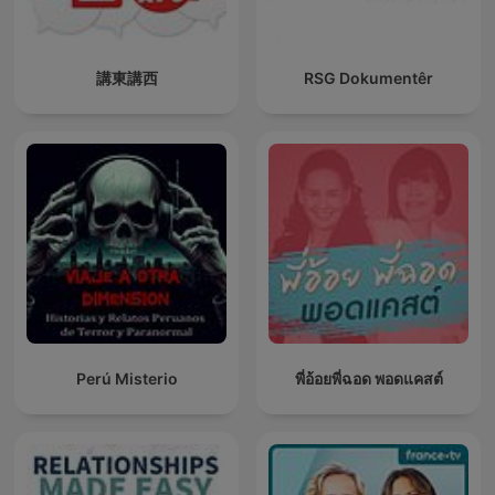
講東講西
RSG Dokumentêr
Perú Misterio
พี่อ้อยพี่ฉอด พอดแคสต์