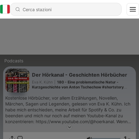
Podcasts
Der Hörkanal - Geschichten Hörbücher
Eva K. Kühn
|
180 - Eine problematische Natur -
Kurzgeschichte von Anton Tschechow #shortstory
#erzählung #рассказ
Kostenlose Hörbücher, vor allem Erzählungen, Novellen,
Märchen, Sagen und Legenden, gelesen von Eva K. Kühn. Ich
habe mich entschieden, meine Arbeit für Spotify & Co. zu
beenden und mich nur noch auf meinen Youtube-Kanal zu
konzentrieren: https://www.youtube.com/@hoerkanal. Wenn
Du das Podcast-Format lieber magst, kannst Du mich auf
Youtube Music finden. Vielen herzlichen Dank für Deine
1