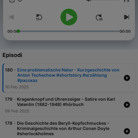
x
Unterstützung bis hierher. Eva Meine Hörbücher auf LibriVox:
Volume
https://librivox.org/reader/10148
00:00
00:00
Episodi
-
180
Eine problematische Natur - Kurzgeschichte von
Anton Tschechow #shortstory #erzählung
#рассказ
16 Feb 2025
-
179
Kragenknopf und Uhrenzeiger - Satire von Karl
Valentin (1882-1948) #hörbuch
09 Feb 2025
-
178
Die Geschichte des Beryll-Kopfschmuckes -
Kriminalgeschichte von Arthur Conan Doyle
#sherlockholmes