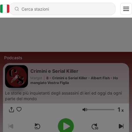
Podcasts
Crimini e Serial Killer
Margot
|
8 - Crimini e Serial Killer - Albert Fish - Ho
mangiato Vostra Figlia
Le storie più inquietanti degli assassini di ieri ed oggi da ogni
parte del mondo
1
x
Volume