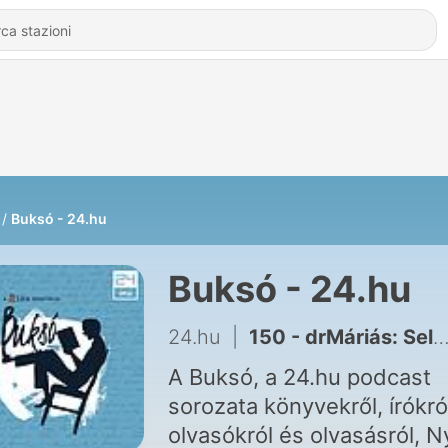
Buksó - 24.hu
Buksó - 24.hu
24.hu
|
150 - drMáriás: Selymes diktatúrában születtem és nevelkedtem, mára megint egy diktatúraszerű világban élek
A Buksó, a 24.hu podcast
sorozata könyvekről, írókró
olvasókról és olvasásról, N