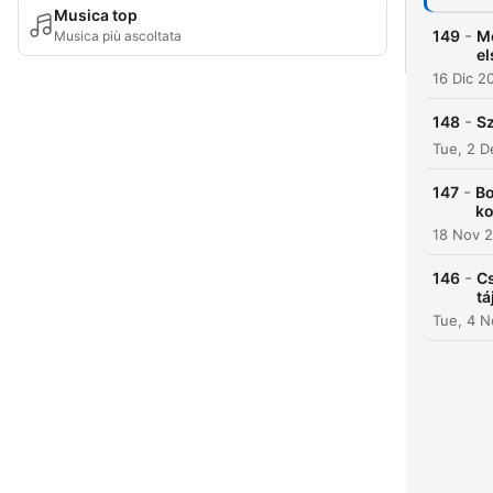
Musica top
-
149
Mó
Musica più ascoltata
el
16 Dic 2
-
148
Sz
Tue, 2 D
-
147
Bo
ko
18 Nov 
-
146
Cs
tá
Tue, 4 N