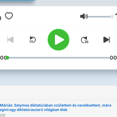
Krisztián vezetésvel, a Líra
könyvek támogatásával.
Volume
:00
00
i
Máriás: Selymes diktatúrában születtem és nevelkedtem, mára
gint egy diktatúraszerű világban élek
025