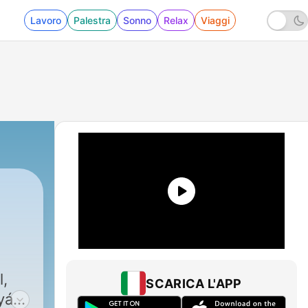
Lavoro
Palestra
Sonno
Relax
Viaggi
l,
SCARICA L'APP
yáry