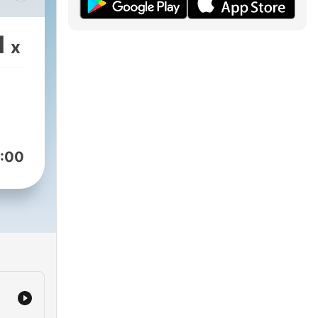
1
x
:00