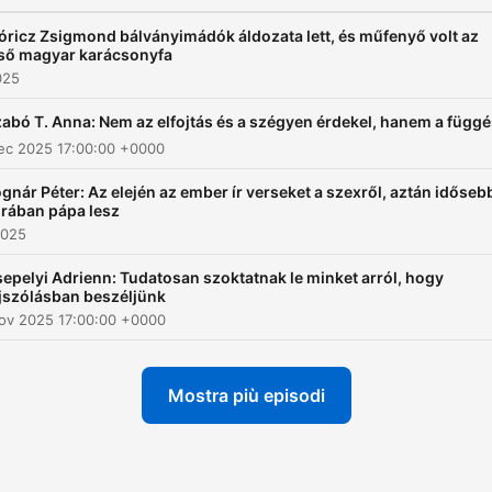
ricz Zsigmond bálványimádók áldozata lett, és műfenyő volt az
ső magyar karácsonyfa
025
abó T. Anna: Nem az elfojtás és a szégyen érdekel, hanem a függé
ec 2025 17:00:00 +0000
gnár Péter: Az elején az ember ír verseket a szexről, aztán időseb
rában pápa lesz
2025
epelyi Adrienn: Tudatosan szoktatnak le minket arról, hogy
jszólásban beszéljünk
ov 2025 17:00:00 +0000
Mostra più episodi