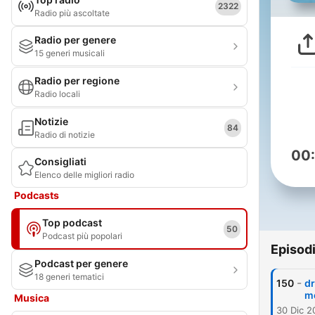
2322
Radio più ascoltate
Radio per genere
15 generi musicali
Radio per regione
Radio locali
Notizie
84
Radio di notizie
00
Consigliati
Elenco delle migliori radio
Podcasts
Top podcast
50
Podcast più popolari
Episod
Podcast per genere
18 generi tematici
-
150
dr
me
Musica
30 Dic 2