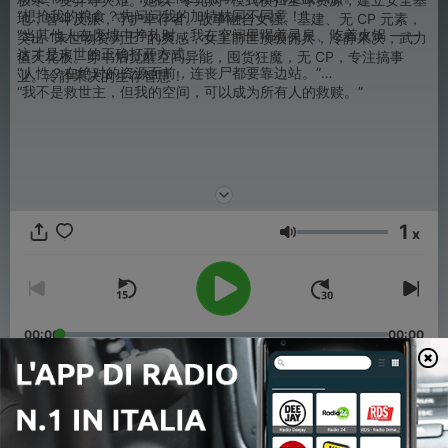
“想抢我的粮食？先问问我的加特林同不同意！”
地，智斗反派，守护幸存者。故事融合女强、基建、无 CP 元素，
“当其他人在废墟中挣扎时，我在空间里喝着灵泉、吃着火锅 ——
突出 “末世物资为王” 的爽感，女主
前世顶级佣兵，冷静果决，武力
这才是末世的正确打开方式。”
值天花板。穿书后觉醒空间异能，囤货狂魔，无 CP，专注搞事
“人性？在绝对的资源面前，连丧尸都要靠边站。”
业。
冷静果决的生存智慧！
“我不是救世主，但我的空间，可以成为所有人的救赎。”
1
x
Volume
00:00
00:00
Episodi