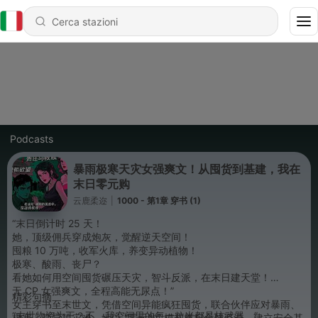
Podcasts
暴雨极寒天灾女强爽文！从囤货到基建，我在
末日零元购
云鹿柔迩
|
1000 - 第1章 穿书 (1)
“末日倒计时 25 天！
她，顶级佣兵穿成炮灰，觉醒逆天空间！
囤粮 10 万吨，收军火库，养变异动植物！
极寒、酸雨、丧尸？
看她如何用空间囤货碾压天灾，智斗反派，在末日建天堂！
无 CP 女强爽文，全程高能无尿点！”
精彩句摘
女主穿书至末世文，凭借空间异能疯狂囤货，联合伙伴应对暴雨、
“末世物资为王？不，我空间里的每一粒米都是核武器。”
极寒、变异等灾难。她以 “零元购” 模式横扫全球资源，建立安全基