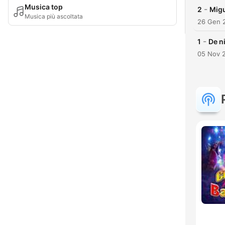
Musica top
-
2
Migu
Musica più ascoltata
26 Gen 
-
1
De n
05 Nov 