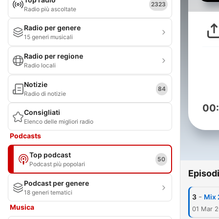
2323
Radio più ascoltate
Radio per genere
15 generi musicali
Radio per regione
Radio locali
Notizie
84
Radio di notizie
00
Consigliati
Elenco delle migliori radio
Podcasts
Top podcast
50
Podcast più popolari
Episod
Podcast per genere
18 generi tematici
-
3
Mix 
Musica
01 Mar 