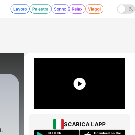
Lavoro
Palestra
Sonno
Relax
Viaggi
SCARICA L'APP
a.