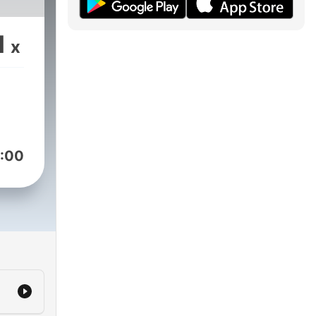
1
x
:00