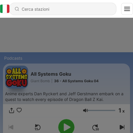
Podcasts
All Systems Goku
Giant Bomb
|
36 - All Systems Goku 04
Anime experts Dan Ryckert and Jeff Gerstmann embark on a
quest to watch every episode of Dragon Ball Z Kai.
1
x
Volume