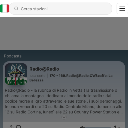
Podcasts
Radio@Radio
luca corte
|
170 - 169.Radio@Radio:CW&caffe: La
Bellezza
Radio@Radio - la rubrica di Radio in Vetta ( la trasmissione di
chi ama la montagna- dedicata al mondo delle radio : dal
codice morse al qrp attraverso le sue storie , i suoi personaggi.
In onda venerdì ore 20 su Radio Centrale Milano, domenica alle
12 su Radio Cortina, lunedì alle 22 su Country Power Station e
martedì ore 22 su Radio Station One
1