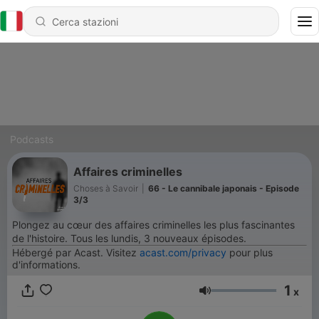
Podcasts
Affaires criminelles
Choses à Savoir
|
66 - Le cannibale japonais - Episode
3/3
Plongez au cœur des affaires criminelles les plus fascinantes
de l'histoire. Tous les lundis, 3 nouveaux épisodes.
Hébergé par Acast. Visitez
acast.com/privacy
pour plus
d'informations.
1
x
Volume