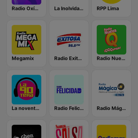
Radio Oxígeno
La Inolvidable
RPP Lima
Megamix
Radio Exitosa
Radio Nueva Q
La noventera
Radio Felicidad
Radio Mágica 88.3 FM