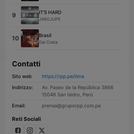
IT'S HARD
9
JAROJUPE
Brasil
10
Gal Costa
Contatti
Sito web
https://rpp.pe/lima
Indirizzo:
Av. Paseo de la República 3866
15046 San Isidro, Perú
Email:
prensa@gruporpp.com.pe
Reti Sociali