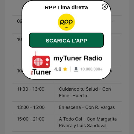
Con Raúl Vargas y
RPP Lima diretta
Armando Canchanya
09:00 - 10:00
Enfoque de los Sábados -
Con Raúl Vargas
10:00 - 10:30
Diálogo de Fe - Con
SCARICA L'APP
Monseñor Juan Luis
Cipriani y Armando
Canchanya
10:30 - 11:30
Familia Punto Com - Con
Jesús Veliz
11:30 - 13:00
Cuidando tu Salud - Con
Elmer Huerta
13:00 - 15:00
En escena - Con R. Vargas
15:00 - 21:00
A Todo Gol - Con Margarita
Rivera y Luis Sandoval