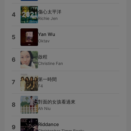
傷心太平洋
4
Richie Jen
Yan Wu
5
Oktav
啟程
6
Christine Fan
第一時間
7
F4
對面的女孩看過來
8
Ah Niu
Riddance
9
Christopher Timm Beaty