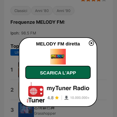
Classici
Anni '80
Anni '90
Frequenze MELODY FM:
Ipoh:
98.5 FM
MELODY FM diretta
Top brani
Ultimi 7 giorni
Ultimi 30 giorni
對你愛不完
1
SCARICA L'APP
Leon Lai
Babou
2
Nicolas Blampain
忘情森巴舞
3
Grasshopper