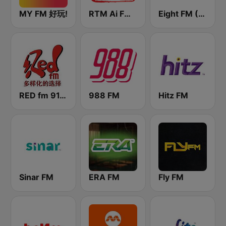
MY FM 好玩!
RTM Ai FM 89.3
Eight FM (One FM 881)
RED fm 91.9 中文台
988 FM
Hitz FM
Sinar FM
ERA FM
Fly FM