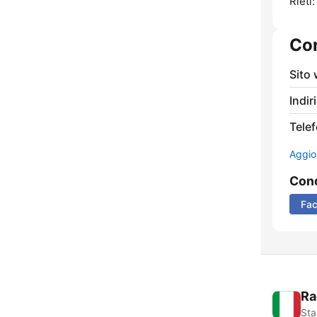
Rieti:
Con
Sito
Indir
Tele
Aggio
Cond
Fa
Ra
Sta