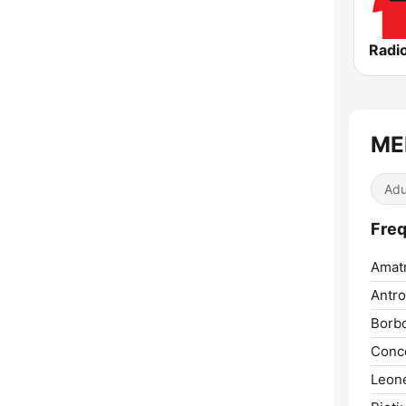
Radio
MEP
Adu
Freq
Amatr
Antro
Borb
Conc
Leon