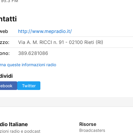
95.3 FM
tatti
 web
http://www.mepradio.it/
izzo:
Via A. M. RICCI n. 91 - 02100 Rieti (RI)
fono:
389.6281086
rna queste informazioni radio
ividi
cebook
Twitter
dio Italiane
Risorse
Broadcasters
zioni radio e podcast