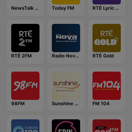
NewsTalk 106-108
Today FM
RTÉ Lyric FM
RTÉ 2FM
Radio Nova Ireland
RTÉ Gold
98FM
Sunshine 106.8 FM
FM 104