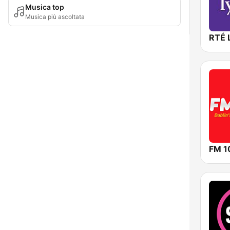
Musica top
Musica più ascoltata
RTÉ 
FM 1