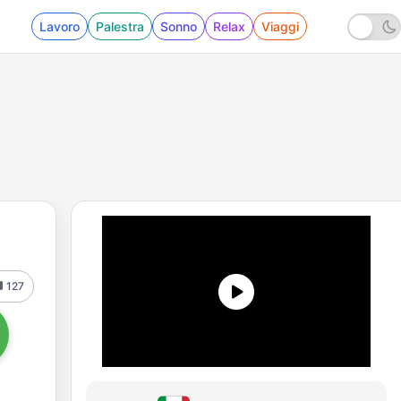
Lavoro
Palestra
Sonno
Relax
Viaggi
127