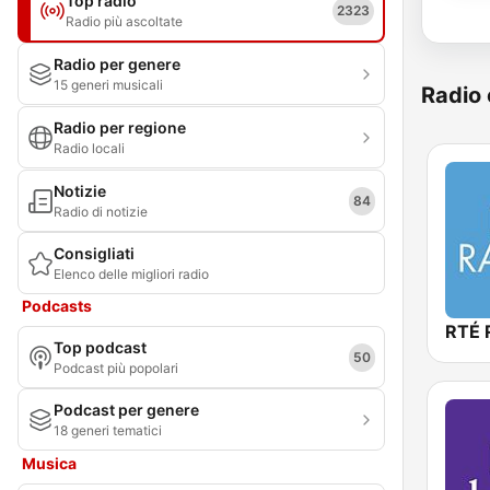
Top radio
2323
Radio più ascoltate
Radio per genere
15 generi musicali
Radio 
Radio per regione
Radio locali
Notizie
84
Radio di notizie
Consigliati
Elenco delle migliori radio
Podcasts
RTÉ 
Top podcast
50
Podcast più popolari
Podcast per genere
18 generi tematici
Musica