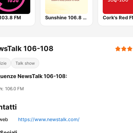
 103.8 FM
Sunshine 106.8 FM
Cork's Red 
wsTalk 106-108
izie
Talk show
quenze NewsTalk 106-108:
n:
106.0 FM
tatti
 web
https://www.newstalk.com/
 Sociali