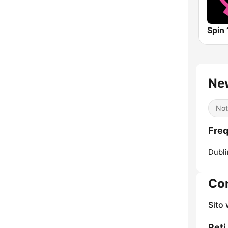
Spin
Ne
Not
Fre
Dubli
Con
Sito
Reti