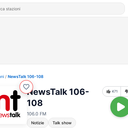
oni
NewsTalk 106-108
NewsTalk 106-
471
108
106.0 FM
Notizie
Talk show