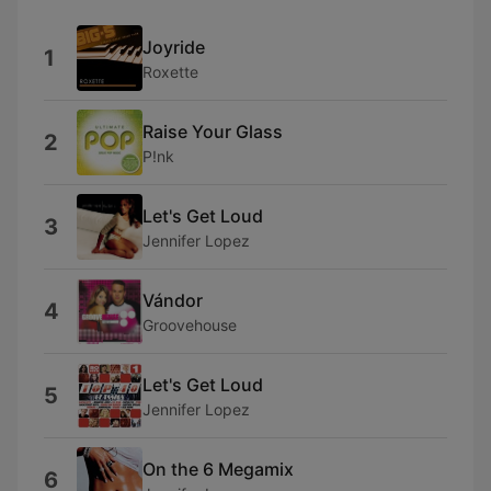
Joyride
1
Roxette
Raise Your Glass
2
P!nk
Let's Get Loud
3
Jennifer Lopez
Vándor
4
Groovehouse
Let's Get Loud
5
Jennifer Lopez
On the 6 Megamix
6