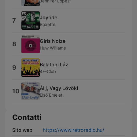
Jennifer Lopez
Joyride
7
Roxette
Girls Noize
8
Huw Williams
Balatoni Láz
9
4F-Club
Állj, Vagy Lövök!
10
Első Emelet
Contatti
Sito web
https://www.retroradio.hu/