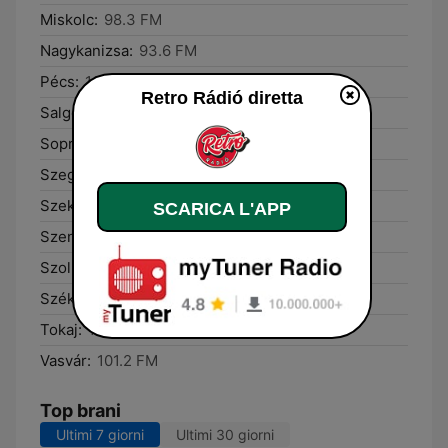
Miskolc:
98.3 FM
Nagykanizsa:
93.6 FM
Pécs:
105.5 FM
Retro Rádió diretta
Salgótarján:
104.7 FM
Sopron:
102.0 FM
Szeged:
94.9 FM
Szekszárd:
98.4 FM
SCARICA L'APP
Szentes:
95.7 FM
Szolnok:
104.7 FM
Székesfehérvár:
103.3 FM
Tokaj:
103.5 FM
Vasvár:
101.2 FM
Top brani
Ultimi 7 giorni
Ultimi 30 giorni