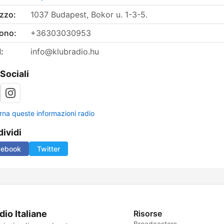
izzo:
1037 Budapest, Bokor u. 1-3-5.
fono:
+36303030953
:
info@klubradio.hu
 Sociali
rna queste informazioni radio
ividi
cebook
Twitter
dio Italiane
Risorse
Broadcasters