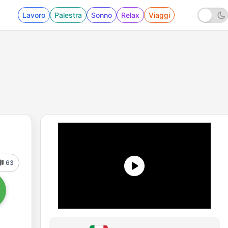
Lavoro
Palestra
Sonno
Relax
Viaggi
63