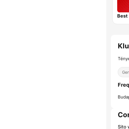
Klu
Tény
Gen
Freq
Buda
Con
Sito