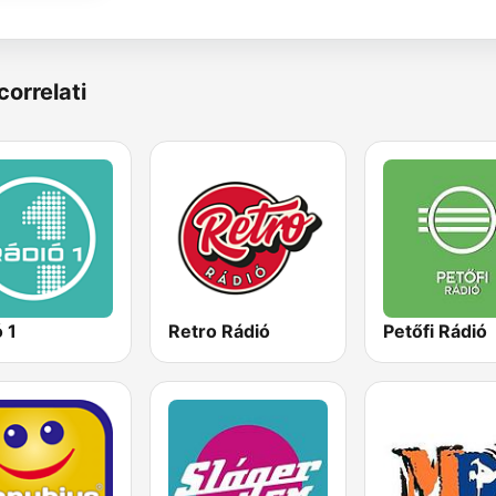
correlati
 1
Retro Rádió
Petőfi Rádió