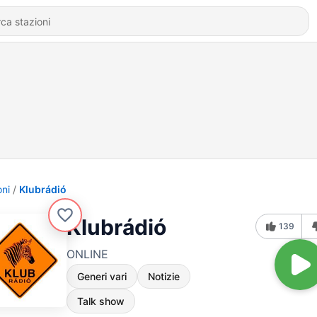
oni
Klubrádió
Klubrádió
139
ONLINE
Generi vari
Notizie
Talk show