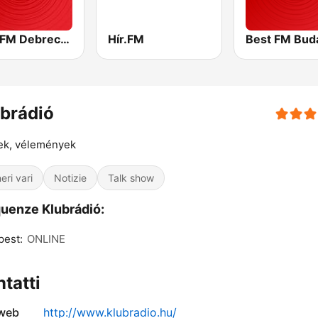
Best FM Debrecen
Hír.FM
Best FM Bud
brádió
ek, vélemények
eri vari
Notizie
Talk show
uenze Klubrádió:
pest:
ONLINE
tatti
 web
http://www.klubradio.hu/