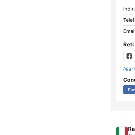
Indir
Tele
Email
Reti
Aggio
Cond
Fa
Ra