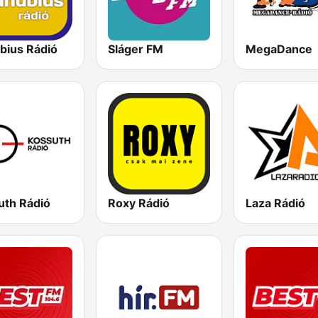
bius Rádió
Sláger FM
MegaDance
uth Rádió
Roxy Rádió
Laza Rádió