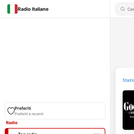
Radio Italiane
Stazi
Preferiti
Preferiti e recenti
Radio