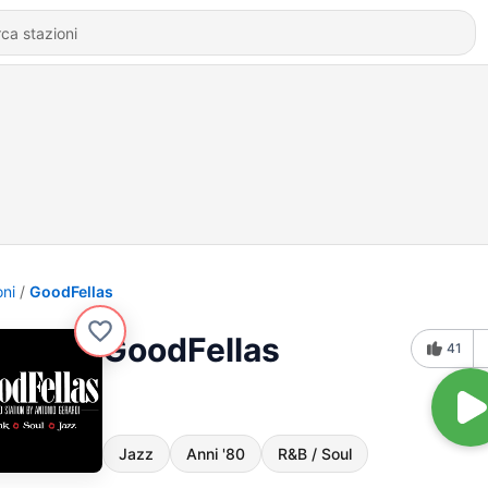
oni
GoodFellas
GoodFellas
41
Jazz
Anni '80
R&B / Soul