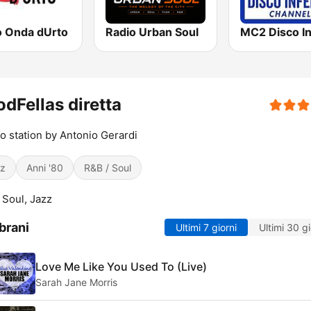
o Onda dUrto
Radio Urban Soul
dFellas diretta
io station by Antonio Gerardi
z
Anni '80
R&B / Soul
 Soul, Jazz
brani
Ultimi 7 giorni
Ultimi 30 gi
Love Me Like You Used To (Live)
Sarah Jane Morris