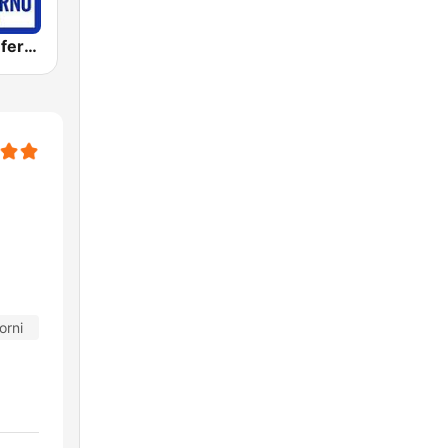
MC2 Disco Inferno Channel
orni