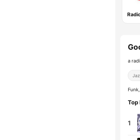
Radi
Goo
a rad
Jaz
Funk,
Top 
1