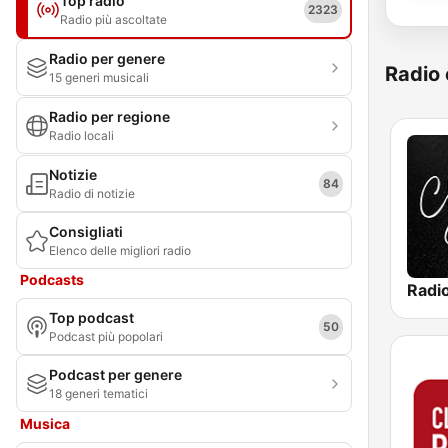
Top radio
2323
Radio più ascoltate
Radio per genere
Radio 
15 generi musicali
Radio per regione
Radio locali
Notizie
84
Radio di notizie
Consigliati
Elenco delle migliori radio
Podcasts
Top podcast
50
Podcast più popolari
Podcast per genere
18 generi tematici
Musica