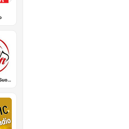
o
Dimensione Suono Soft Nord