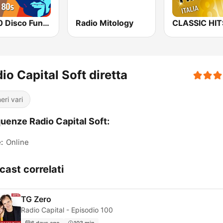
70 80 Disco Funk ModernSoul e Boogie
Radio Mitology
io Capital Soft diretta
eri vari
uenze Radio Capital Soft:
:
Online
cast correlati
TG Zero
Radio Capital - Episodio 100
6 days ago
103 min