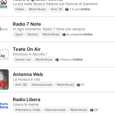
La più bella Musica Italiana dal Festival di Sanremo
Oldies
World Music
Anni '90
11
Lazio
Online
Radio 7 Note
In ogni momento, Radio 7 Note per sempre
Sport
Notizie
World Music
4
Lombardia
Online
Teate On Air
Emozioni in Ascolto !
Generi vari
World Music
1
Abruzzo
Online
Antenna Web
La musica è vita
Anni '80
Internazionale
World Music
31
Radio Libera
Libera la mente
Alternativa / Indie
Internazionale
World Music
29