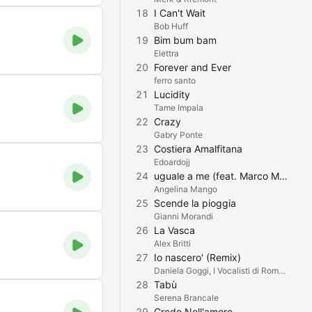
18
I Can't Wait
Bob Huff
19
Bim bum bam
Elettra
20
Forever and Ever
ferro santo
21
Lucidity
Tame Impala
22
Crazy
Gabry Ponte
23
Costiera Amalfitana
Edoardojj
24
uguale a me (feat. Marco Mengoni)
Angelina Mango
25
Scende la pioggia
Gianni Morandi
26
La Vasca
Alex Britti
27
Io nascero' (Remix)
Daniela Goggi, I Vocalisti di Roma, Johnny Dorelli & Ugo Maria Morosi Christy
28
Tabù
Serena Brancale
29
Credo Nell'amore