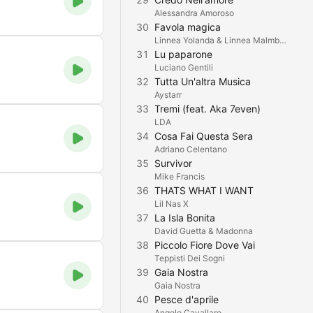
Alessandra Amoroso
30
Favola magica
Linnea Yolanda & Linnea Malmberg
31
Lu paparone
Luciano Gentili
32
Tutta Un'altra Musica
Aystarr
33
Tremi (feat. Aka 7even)
LDA
34
Cosa Fai Questa Sera
Adriano Celentano
35
Survivor
Mike Francis
36
THATS WHAT I WANT
Lil Nas X
37
La Isla Bonita
David Guetta & Madonna
38
Piccolo Fiore Dove Vai
Teppisti Dei Sogni
39
Gaia Nostra
Gaia Nostra
40
Pesce d'aprile
Angelo Cavallaro