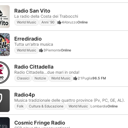
Radio San Vito
La radio della Costa dei Trabocchi
World Music
Anni '90
4
Abruzzo
Online
Errediradio
Tutta un'altra musica
World Music
3
Piemonte
Online
Radio Cittadella
Radio Cittadella...due mari in onda!
Classici
Notizie
World Music
21
Puglia
96.5 FM
Radio4p
Musica tradizionale delle quattro province (Pv, PC, GE, AL).
Folk
Cultura & Educazione
World Music
Lombardia
Online
Cosmic Fringe Radio