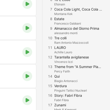
Efsinain
7
Coca Cola Light, Coca Cola Normal, Coca Cola Zero
Montana Kek
8
Estate
Francesco Gabbani
9
Almanacco del Giorno Prima
alessandro monti
10
Tre colli
Ram Antonio Mazzoccoli
11
LAURO
Achille Lauro
12
Tarantella aviglianese
Vincenzo Izzi
13
Theme from "A Summer Place" (Scandalo al sole)
Percy Faith
14
Qui
Biagio Antonacci
15
Verdura
Pinguini Tattici Nucleari
16
Story: Fabri Fibra
Fabri Fibra
17
Zunami
Merk & Kremont