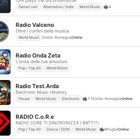
CFR plays the unconventional
Generi vari
Alternativa / Indie
World Music
4
Radio Valceno
Oltre i confini della musica
World Music
Emilia-Romagna
Online
Radio Onda Zeta
L'onda delle tue emozioni
Pop / Top 40
World Music
Radio Test.Arda
Electronic Music Hinstory
House
World Music
Electronic
11
Emilia-Romagna
Online
RADIO C.o.R.e
RADIO CORE TI SINCRONIZZA I BATTITI
Pop / Top 40
Dance / EDM
World Music
6
Puglia
Online