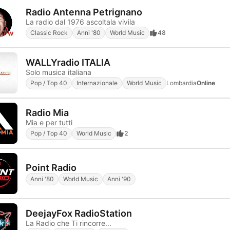
Radio Antenna Petrignano
La radio dal 1976 ascoltala vivila
Classic Rock
Anni '80
World Music
48
WALLYradio ITALIA
Solo musica italiana
Pop / Top 40
Internazionale
World Music
Lombardia
Online
Radio Mia
Mia e per tutti
Pop / Top 40
World Music
2
Point Radio
Anni '80
World Music
Anni '90
DeejayFox RadioStation
La Radio che Ti rincorre...