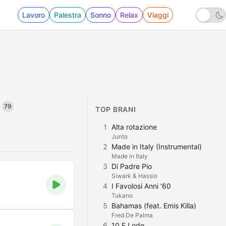
Lavoro
Palestra
Sonno
Relax
Viaggi
79
TOP BRANI
1
Alta rotazione
Junto
2
Made in Italy (Instrumental)
Made in Italy
3
Di Padre Pio
Siwark & Hassio
4
I Favolosi Anni '60
Tukano
5
Bahamas (feat. Emis Killa)
Fred De Palma
6
10 E Lode