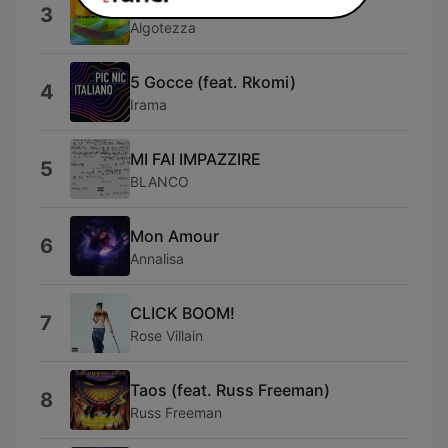
Chilling Me Softly
3
Algotezza
5 Gocce (feat. Rkomi)
4
Irama
MI FAI IMPAZZIRE
5
BLANCO
Mon Amour
6
Annalisa
CLICK BOOM!
7
Rose Villain
Taos (feat. Russ Freeman)
8
Russ Freeman