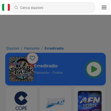
Stazioni
Piemonte
Errediradio
Errediradio
Piemonte - Online