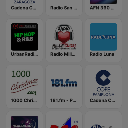
Cadena COPE Zaragoza
Radio San Marino
AFN 360 Vicenza
UrbanRadio - Hip Hop & RnB
Radio Mille Cuori
Radio Luna
1000 Christmas
181.fm - Power 181 (Top 40)
Cadena COPE Pamplona