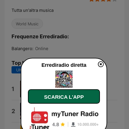
Tutta un'altra musica
World Music
Frequenze Errediradio:
Balangero:
Online
Top brani
Errediradio diretta
Ultimi 7 giorni
Ultimi 30 giorni
Tutta Un'altra Musica
1
Aystarr
SCARICA L'APP
Accendi il cuore
2
Giulia Zetti