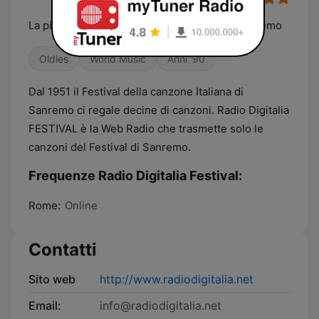
La più bella Musica Italiana dal Festival di Sanremo
Oldies
World Music
Anni '90
Dal 1951 il Festival della canzone Italiana di
Sanremo ci regale decine di canzoni. Radio Digitalia
FESTIVAL è la Web Radio che trasmette solo le
canzoni del Festival di Sanremo.
Frequenze Radio Digitalia Festival:
Rome:
Online
Contatti
Sito web
http://www.radiodigitalia.net
Email:
info@radiodigitalia.net