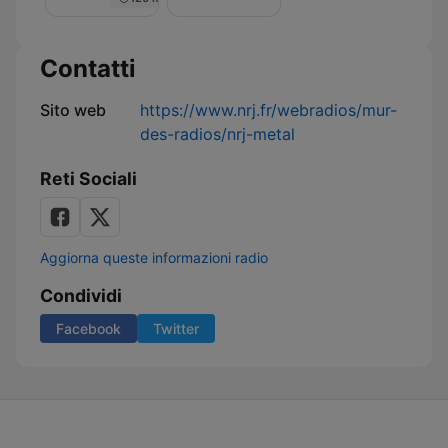
Nuit
de
Rêve
sur
Contatti
NRJ
Sito web
https://www.nrj.fr/webradios/mur-
des-radios/nrj-metal
Reti Sociali
Aggiorna queste informazioni radio
Condividi
Facebook
Twitter