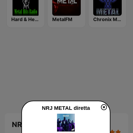
Hard & Heavy Metal Hits
MetalFM
Chronix Metal
NRJ METAL diretta
NRJ METAL