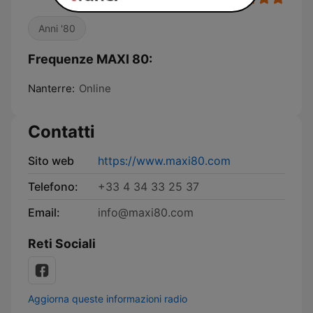
Anni '80
Frequenze MAXI 80:
Nanterre:
Online
Contatti
Sito web
https://www.maxi80.com
Telefono:
+33 4 34 33 25 37
Email:
info@maxi80.com
Reti Sociali
Aggiorna queste informazioni radio