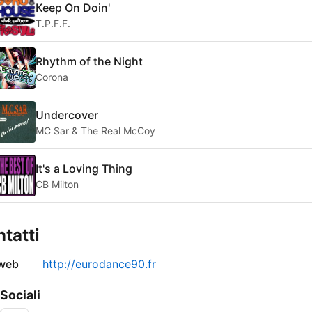
Keep On Doin'
T.P.F.F.
Rhythm of the Night
Corona
Undercover
MC Sar & The Real McCoy
It's a Loving Thing
CB Milton
tatti
 web
http://eurodance90.fr
 Sociali