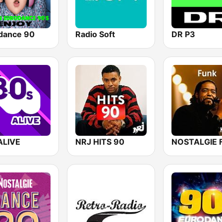
dance 90
Radio Soft
DR P3
ALIVE
NRJ HITS 90
NOSTALGIE 