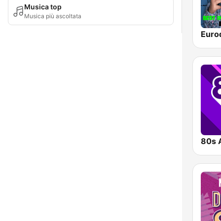
Musica top
Musica più ascoltata
Euro
80s 