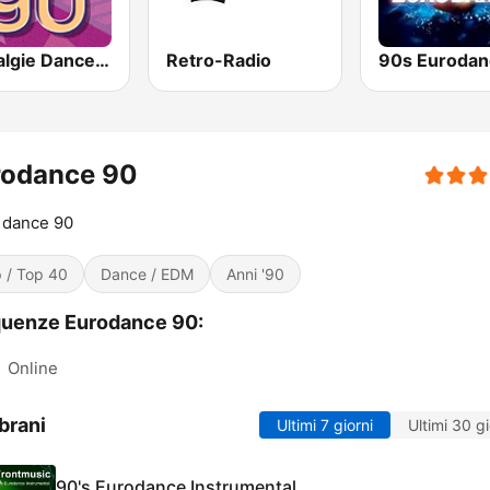
Nostalgie Dance 90
Retro-Radio
90s Eurodan
rodance 90
 dance 90
 / Top 40
Dance / EDM
Anni '90
quenze Eurodance 90:
:
Online
brani
Ultimi 7 giorni
Ultimi 30 gi
90's Eurodance Instrumental