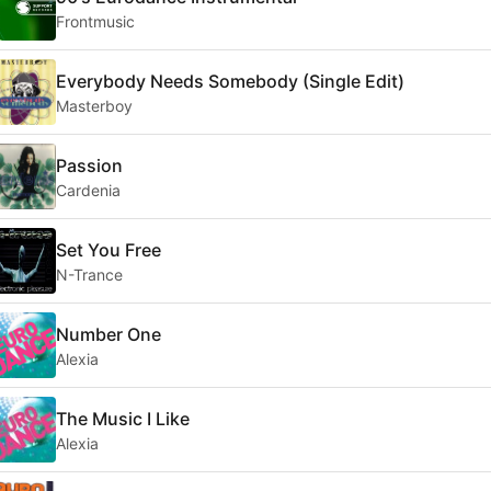
Frontmusic
Everybody Needs Somebody (Single Edit)
Masterboy
Passion
Cardenia
Set You Free
N-Trance
Number One
Alexia
The Music I Like
Alexia