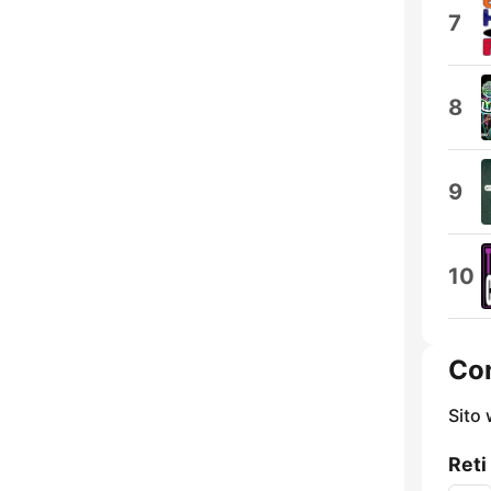
7
8
9
10
Con
Sito
Reti