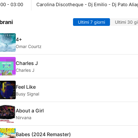
:00 - 03:00
Carolina Discotheque - Dj Emilio - Dj Pato Alia
brani
Ultimi 7 giorni
Ultimi 30 gi
4+
Omar Courtz
Charles J
Charles J
Feel Like
Busy Signal
About a Girl
Nirvana
Babes (2024 Remaster)