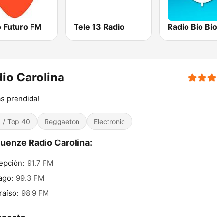
o Futuro FM
Tele 13 Radio
io Carolina
s prendida!
 / Top 40
Reggaeton
Electronic
uenze Radio Carolina:
epción:
91.7 FM
ago:
99.3 FM
raíso:
98.9 FM