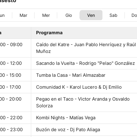
nsesto
un
Mar
Mer
Gio
Ven
Sab
D
a
Programma
00 - 09:00
Caído del Katre - Juan Pablo Henríquez y Raúl
Muñoz
00 - 12:00
Sacando la Vuelta - Rodrigo "Pelao" González
00 - 15:00
Tumba la Casa - Mari Almazabar
00 - 17:00
Comunidad K - Karol Lucero & Dj Emilio
00 - 20:00
Pegao en el Taco - Victor Aranda y Osvaldo
Solorza
00 - 22:00
Kombi Nights - Matías Vega
:00 - 23:00
Buzón de voz - Dj Pato Aliaga