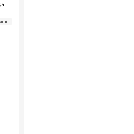
ga
orni