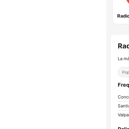
Radi
Rad
La má
Pop
Freq
Conc
Santi
Valpa