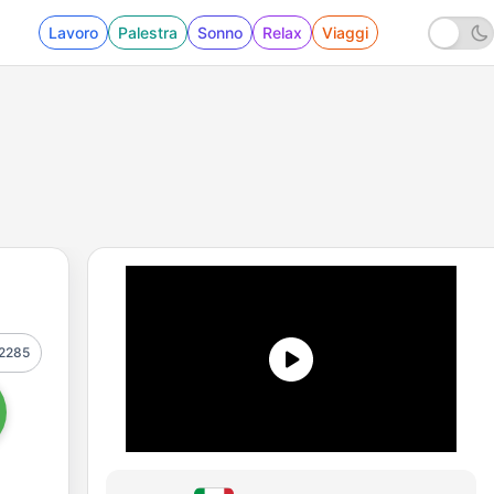
Lavoro
Palestra
Sonno
Relax
Viaggi
2285