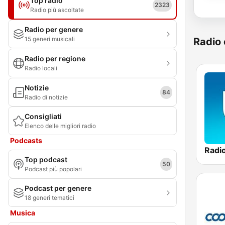
Top radio
2323
Radio più ascoltate
Radio per genere
15 generi musicali
Radio 
Radio per regione
Radio locali
Notizie
84
Radio di notizie
Consigliati
Elenco delle migliori radio
Podcasts
Top podcast
50
Podcast più popolari
Podcast per genere
18 generi tematici
Musica