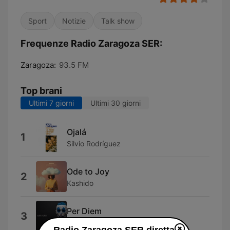
Sport
Notizie
Talk show
Frequenze Radio Zaragoza SER:
Zaragoza:
93.5 FM
Top brani
Ultimi 7 giorni
Ultimi 30 giorni
Ojalá
1
Silvio Rodríguez
Ode to Joy
2
Kashido
Per Diem
3
Marten Moses