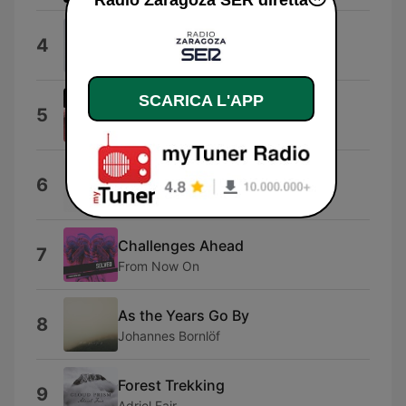
Radio Zaragoza SER diretta
Esperando
4
Nil Moliner
SCARICA L'APP
Cool Cats
5
Family Kush
Broken Bones
6
Kaleo
Challenges Ahead
7
From Now On
As the Years Go By
8
Johannes Bornlöf
Forest Trekking
9
Adriel Fair