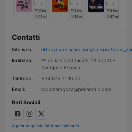
que
la
SER Podcast - Episodio 608
SER Podcast - Episodio 287
SER Podcast - Episodio 683
son
Cadena
11 hours ago
2 hours ago
8 hours ago
dos
SER
45 min
56 min
27 min
días
Contatti
Sito web
https://cadenaser.com/emisora/radio_za
Indirizzo:
Pº de la Constitución, 21 50001 –
Zaragoza España
Telefono:
+34 976 71 16 00
Email:
radiozaragoza@prisaradio.com
Reti Sociali
Aggiorna queste informazioni radio