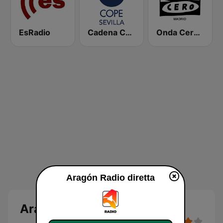
EsRadio
Cadena COPE Sevilla
Onda Cero Madrid
Aragón Radio diretta
Aragón Radio