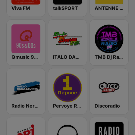
Viva FM
talkSPORT
ANTENNE BAYERN
Qmusic 90's & 00's
ITALO DANCE FM
TMB Dj Radio 90
Radio Nerazzurra
Pervoye Radio 89.1 FM (Первое радио)
Discoradio