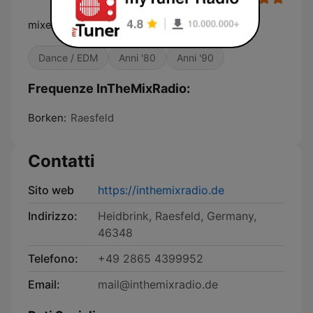
mixed, mixed never stop
Dance / EDM
Anni '80
Anni '90
Frequenze InTheMixRadio:
Borken:
Raesfeld
Contatti
Sito web
https://inthemixradio.de
Indirizzo:
Heidbrink, Raesfeld, Germany,
46348
Telefono:
+49 2865 4399952
Email:
mail@inthemixradio.de