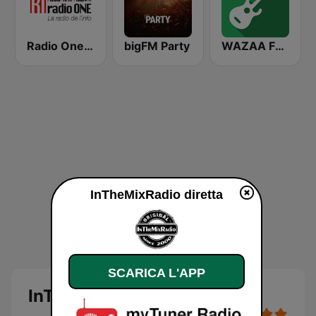
Radio One R1
bigFM Party
WAZAA FM Mauritius
InTheMixRadio diretta
SCARICA L'APP
InTheMixRadio