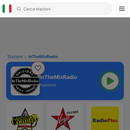
Stazioni
InTheMixRadio
InTheMixRadio
Raesfeld