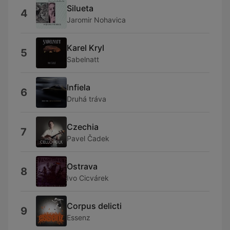
Silueta
4
Jaromir Nohavica
Karel Kryl
5
Sabelnatt
Infiela
6
Druhá tráva
Czechia
7
Pavel Čadek
Ostrava
8
Ivo Cicvárek
Corpus delicti
9
Essenz