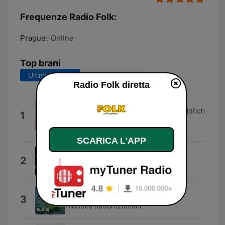
Frequenze Radio Folk:
Prague:
Online
Top brani
Ultimi 7 giorni
Ultimi 30 giorni
Radio Folk diretta
Podvod
František Nedvěd, Dušan Vančura, Oldřich
1
Ortinský, Irena Budweiserová, Jan
Nedvěd & Spirituál Kvintet
SCARICA L'APP
Jen tak
2
LORD
Hluboké nedorozumění
3
Hluboké nedorozumění