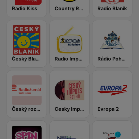
Radio Kiss
Country Radio
Radio Blaník
Český Blaník
Radio Impuls
Rádio Pohádka
Český rozhlas Radiožurnál
Cesky Impuls
Evropa 2