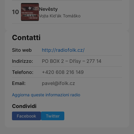
Nevěsty
10
Vojta Kid'ák Tomáško
Contatti
Sito web
http://radiofolk.cz/
Indirizzo:
PO BOX 2 – Dřísy – 277 14
Telefono:
+420 608 216 149
Email:
pavel@ifolk.cz
Aggiorna queste informazioni radio
Condividi
Facebook
Twitter