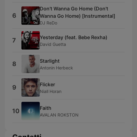
Don't Wanna Go Home (Don't
6
Wanna Go Home) [Instrumental]
DJ ReDo
Yesterday (feat. Bebe Rexha)
7
David Guetta
Starlight
8
Antonin Herbeck
Flicker
9
Niall Horan
Faith
10
AVALAN ROKSTON