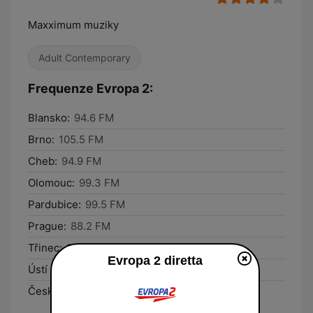
Maxximum muziky
Adult Contemporary
Frequenze Evropa 2:
Blansko:
94.6 FM
Brno:
105.5 FM
Cheb:
94.9 FM
Olomouc:
99.3 FM
Pardubice:
99.5 FM
Prague:
88.2 FM
Třinec:
104.2 FM
Evropa 2 diretta
Ústí nad Labem:
88.0 FM
Český Krumlov:
102.5 FM