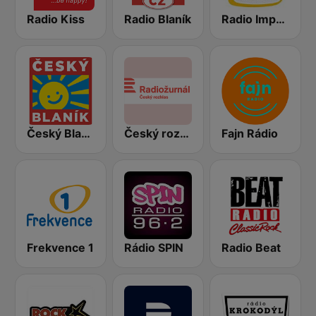
Radio Kiss
Radio Blaník
Radio Impuls
Český Blaník
Český rozhlas Radiožurnál
Fajn Rádio
Frekvence 1
Rádio SPIN
Radio Beat