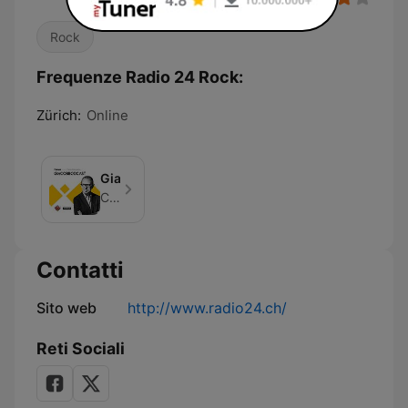
Rock
Frequenze Radio 24 Rock:
Zürich:
Online
Giacobbodcast
CH Media
Contatti
Sito web
http://www.radio24.ch/
Reti Sociali