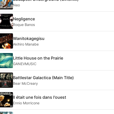
Neo
Negligence
Roque Banos
Wanitokagegisu
Akihiro Manabe
Little House on the Prairie
GANEVMUSIC
Battlestar Galactica (Main Title)
Bear McCreary
Il était une fois dans l'ouest
Ennio Morricone