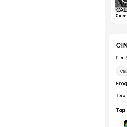
CI
Film 
Cla
Fre
Toron
Top 