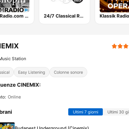
CalmRadio.com - Chopin
24/7 Classical Radio
NEMIX
Music Station
ssical
Easy Listening
Colonne sonore
quenze CINEMIX:
to:
Online
brani
Ultimi 7 giorni
Ultimi 30 gi
Budapest Underground (Cinemix)