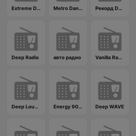
Extreme Deep House Radio
Metro Dance Radio
Рекорд Deep (Record Deep)
Deep Radio
авто радио
Vanilla Radio Deep
Deep Lounge
Energy 90's Only
Deep WAVE