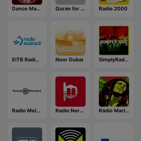
Dance Machine
Quran for the Heart القرآن للقلب
Radio 2000
EiTB Radio Euskadi
Noor Dubai
SimplyRadio.com Simply Irie Radio The Sounds of Kingston
Radio Melodie
Radio Nervion
Rádio Marley