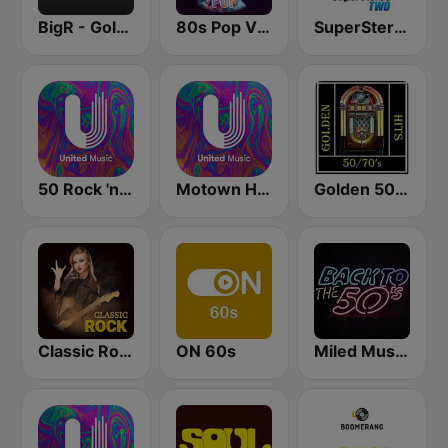
BigR - Golden Oldies
80s Pop Vibes
SuperStereo 2 (50's, 60's)
50 Rock 'n' Roll - United Music
Motown Hits 60 - United Music
Golden 50/70s Hits
Classic Rock Station
ON 60s
Miled Music 50’s