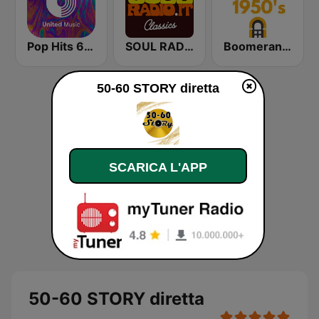
Pop Hits 60 - United Music
SOUL RADIO 60-70
Boomerang 50's
50-60 STORY diretta
SCARICA L'APP
50-60 STORY diretta