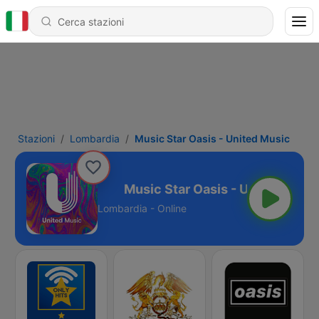
Stazioni
Lombardia
Music Star Oasis - United Music
 United Music
Lombardia - Online