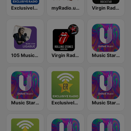
Exclusively Pink Floyd - HITS
myRadio.ua - Queen
Virgin Radio Oasis
105 Music Star: Ligabue
Virgin Radio Music Star Rolling Stones
Music Star Pink Floyd - United Music
Music Star Guns n' Roses - United Music
Exclusively Pink Floyd
Music Star Vasco Rossi - United Music