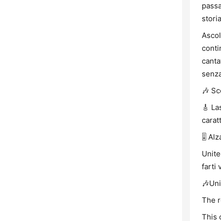
passa
stori
Ascol
conti
canta
senza
🎶 Sc
🎸 La
carat
🎚️ A
Unite
farti
🎶Uni
The r
This 