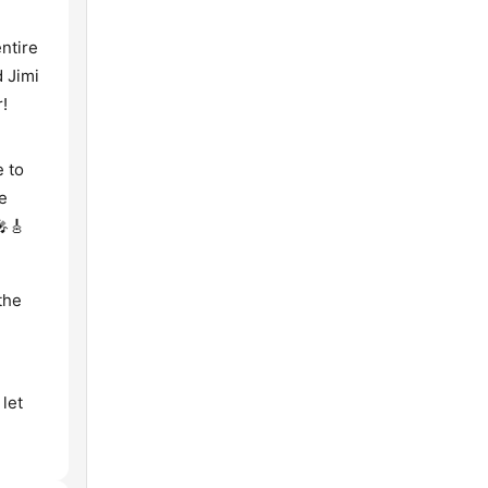
entire
 Jimi
!
e to
e
🎤🎸
the
 let