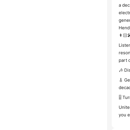
a dec
elect
gener
Hendr
👨🏻‍
Liste
reson
part 
🎶 Di
🎸 Ge
deca
🎚️ T
Unite
you e