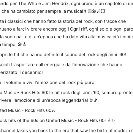
ndo per The Who e Jimi Hendrix, ogni brano è un capitolo di u
a che ha cambiato per sempre la musica!👨🏻‍🎤🎶💥
ta i classici che hanno fatto la storia del rock, con tracce che
nuano a farci vibrare ancora oggi! Ogni riff, ogni solo e ogni paro
ta sono parte di un'epoca che ha dato vita alla musica più iconic
 tempo! 🎤🎸
opri le hit che hanno definito il sound del rock degli anni '60!
sciati trasportare dall'energia e dall'innovazione che hanno
terizzato il decennio!
lza il volume e vivi l'emozione del rock più puro!
d Music - Rock Hits 60: le hit rock degli anni '60, sempre pronte
 vivere l'emozione di un'epoca leggendaria! 🤘🎵
ted Music - Rock Hits 60🎶
ock hits of the 60s on United Music - Rock Hits 60! 🎸✨
channel takes you back to the era that saw the birth of modern 