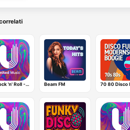
correlati
50 Rock 'n' Roll - United Music
Beam FM