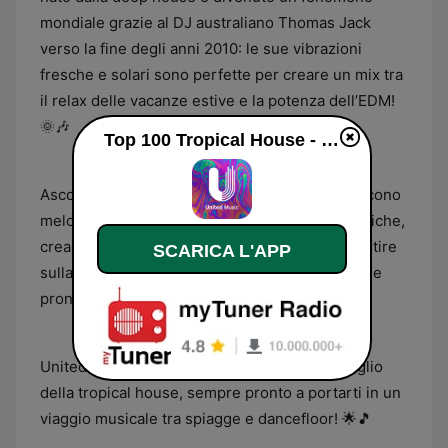
mondiale grazie al DJ australiano Thomas Jack
verso la fine degli anni 2010: le sue vibrazioni
fresche e solari sono perfette per creare un mix tra
il relax delle vacanze estive e la potenza dell’EDM!
🌞🎶
Top 100 Tropical House - United Music diretta
Ascolta i migliori brani tropical house che uniscono
melodie sensuali, beat energici e sonorità esotiche,
creando un'esperienza musicale che ti farà sentire
SCARICA L'APP
sulla spiaggia con un cocktail in mano, ma anche
pronto a scatenarti in un festival globale! 🌴🍹
United Music - Top 100 Tropical House: il meglio
della tropical house, sempre pronto a portarti in un
viaggio musicale tra spiagge e dancefloor! 🌟🎵