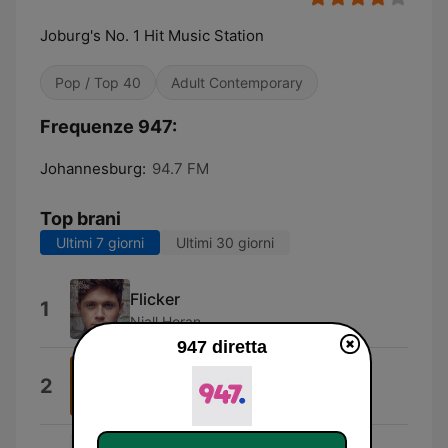
Joburg's No. 1 Hit Music Station
Pop / Top 40
Adult Contemporary
Frequenze 947:
Johannesburg:
94.7 FM
Top brani
Ultimi 7 giorni
Ultimi 30 giorni
Flicker
1
Niall Horan
947 diretta
Doja Cat
2
Type Beat