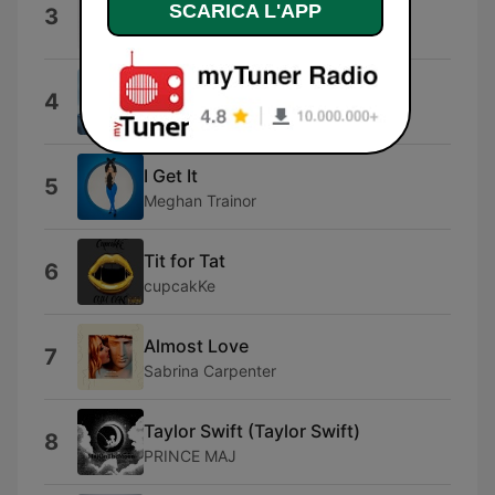
MAYBE.
SCARICA L'APP
3
SIENNA SPIRO
Cold Shoulder
4
Locnville
I Get It
5
Meghan Trainor
Tit for Tat
6
cupcakKe
Almost Love
7
Sabrina Carpenter
Taylor Swift (Taylor Swift)
8
PRINCE MAJ