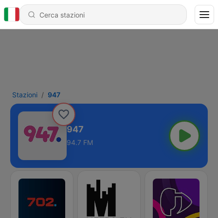
Stazioni
947
947
94.7 FM