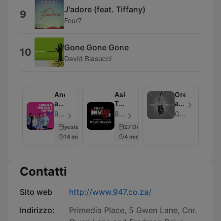
J'adore (feat. Tiffany)
9
Four7
Gone Gone Gone
10
David Blasucci
Anele
Ask
Greg
and
The
and
the
Club
Lucky
947 - Episodio 109
947 - Episodio 100
Greg and Lucky
Club
Podcast
yesterday
27 Oct 2020
on
14 min
4 min
947
Contatti
Sito web
http://www.947.co.za/
Indirizzo:
Primedia Place, 5 Gwen Lane, Cnr.