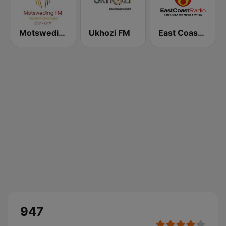
Motsweding FM
Ukhozi FM
East Coast Radio
947