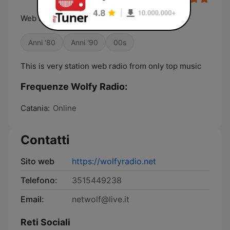
Web Different Radio
Anni '80
Anni '90
00s
This is very station web radio from only top music
Frequenze Wolfy Radio:
Catania:
Online
Contatti
Sito web
https://wolfyradio.net
Telefono:
3515449238
Email:
netwolf@live.it
Reti Sociali