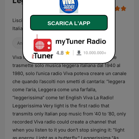
Leggerissima diretta
Liscia, gasata e leggerissima la Radio Leggera
SCARICA L'APP
Italiana
Anni '80
Oldies
Viva la Radio! Leggerissima è la prima radio che
trasmette solo musica leggera italiana dal 1940 al
1980, solo l’unica radio Viva poteva creare un canale
che quando l’ascolti non smetti di cantarla: “leggera
come l’aria, Leggera come una farfalla,
“leggerissima” come te! English Viva La Radio!
Leggerissima Very light is the first radio that
transmits only Italian pop music from ‘40 to ‘80, only
recorded Viva radio could create a channel that
when you listen to it you don't stop singing it: "light
as energy, Light as a butterfly," Leggerissima "As