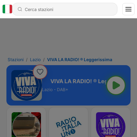
Stazioni
Lazio
VIVA LA RADIO! ® Leggerissima
Leggerissima
Lazio - DAB+