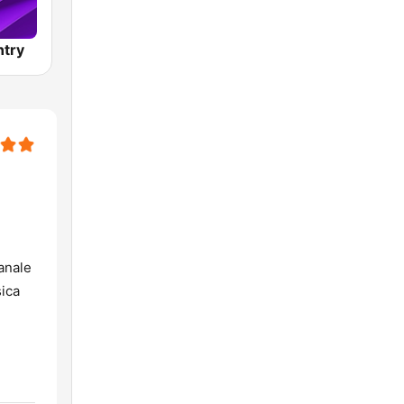
try
canale
sica