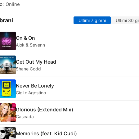
o:
Online
brani
Ultimi 7 giorni
Ultimi 30 gi
On & On
Alok & Sevenn
Get Out My Head
Shane Codd
Never Be Lonely
Gigi d'Agostino
Glorious (Extended Mix)
Cascada
Memories (feat. Kid Cudi)