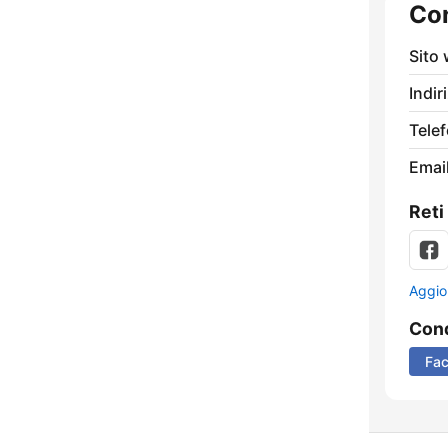
Con
Sito
Indir
Tele
Email
Reti
Aggio
Cond
Fa