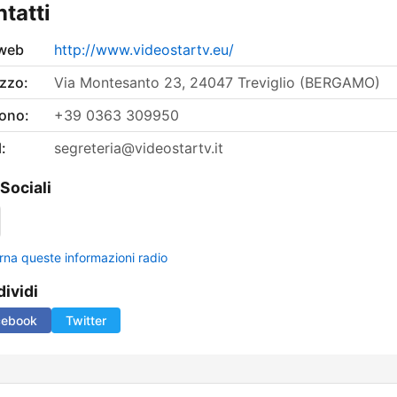
tatti
 web
http://www.videostartv.eu/
izzo:
Via Montesanto 23, 24047 Treviglio (BERGAMO)
fono:
+39 0363 309950
:
segreteria@videostartv.it
 Sociali
rna queste informazioni radio
ividi
cebook
Twitter