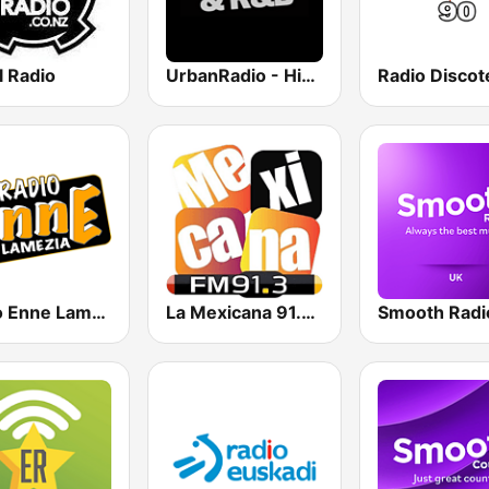
l Radio
UrbanRadio - Hip Hop & RnB
Radio Enne Lamezia
La Mexicana 91.3 FM
Smooth Radi