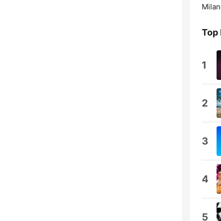
Milan
Top 
1
2
3
4
5