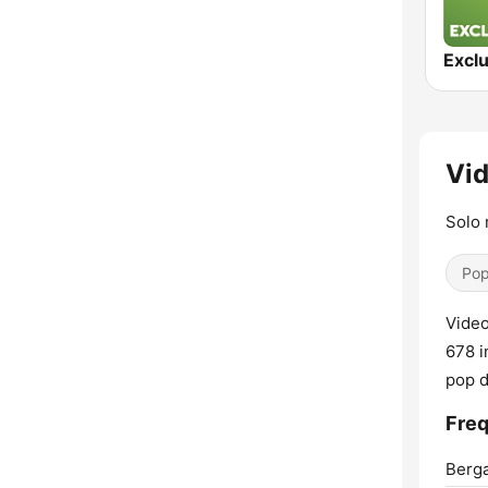
Vid
Solo
Pop
Video
678 i
pop d
Freq
Berg