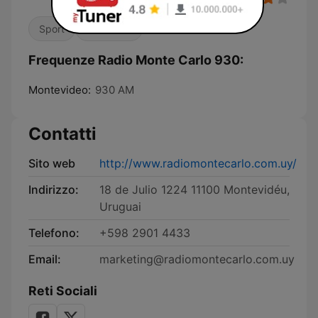
Sport
Talk show
Frequenze Radio Monte Carlo 930:
Montevideo:
930 AM
Contatti
Sito web
http://www.radiomontecarlo.com.uy/
Indirizzo:
18 de Julio 1224 11100 Montevidéu,
Uruguai
Telefono:
+598 2901 4433
Email:
marketing@radiomontecarlo.com.uy
Reti Sociali