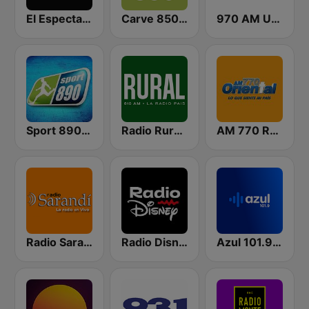
El Espectador 810 AM
Carve 850 AM
970 AM Universal
Sport 890 AM
Radio Rural 610 AM
AM 770 Radio Oriental
Radio Sarandí 690
Radio Disney Uruguay
Azul 101.9 FM