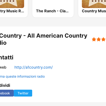
Country Music Radio - Country Love
The Ranch - Classic Country
Country - All American Country
dio
tatti
 web
http://a1country.com/
rna queste informazioni radio
ividi
cebook
Twitter