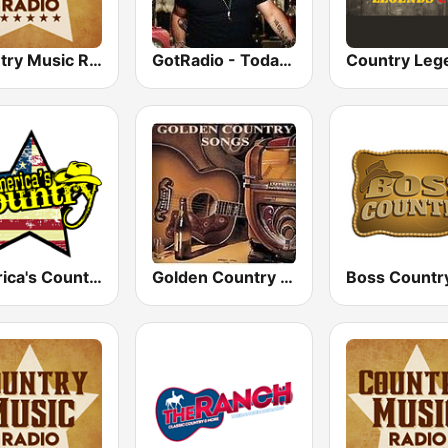
Country Music Radio - Classic Country
GotRadio - Today's Country
America's Country
Golden Country Songs