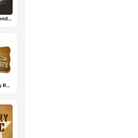
Country Legends USA
Boss Country Radio