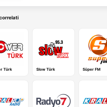
correlati
r Türk
Slow Türk
Süper FM