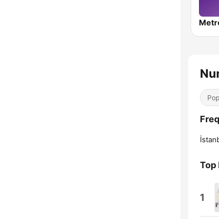
Metr
Nu
Pop
Fre
İstan
Top 
1