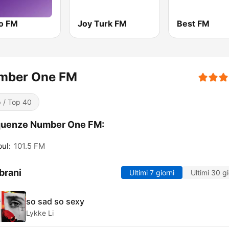
o FM
Joy Turk FM
Best FM
mber One FM
 / Top 40
quenze Number One FM:
bul:
101.5 FM
brani
Ultimi 7 giorni
Ultimi 30 gi
so sad so sexy
Lykke Li