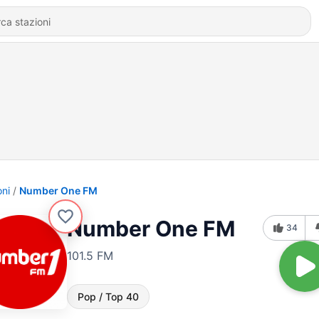
oni
Number One FM
Number One FM
34
101.5 FM
Pop / Top 40